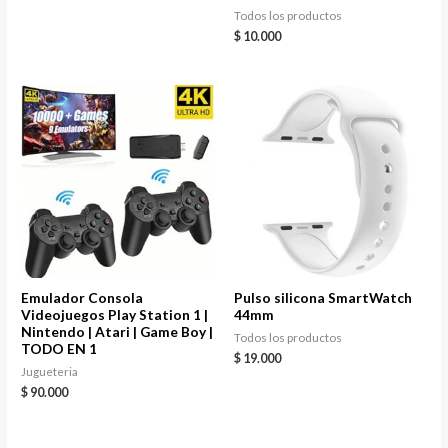
Todos los productos
$
10.000
Emulador Consola
Pulso silicona SmartWatch
Videojuegos Play Station 1 |
44mm
Nintendo | Atari | Game Boy |
Todos los productos
TODO EN 1
$
19.000
Jugueteria
$
90.000