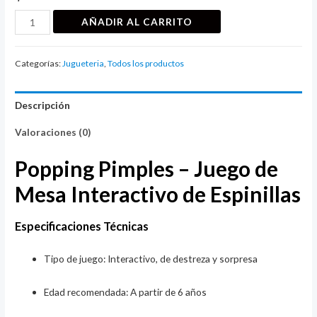
Popping
AÑADIR AL CARRITO
Pimples
–
Categorías:
Jugueteria
,
Todos los productos
Juego
de
Descripción
Mesa
Interactivo
Valoraciones (0)
de
Espinillas
Popping Pimples – Juego de
cantidad
Mesa Interactivo de Espinillas
Especificaciones Técnicas
Tipo de juego: Interactivo, de destreza y sorpresa
Edad recomendada: A partir de 6 años