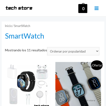
Ir
0
al
MAI
contenido
MEN
Inicio
/ SmartWatch
SmartWatch
Mostrando los 11 resultados
¡Oferta!