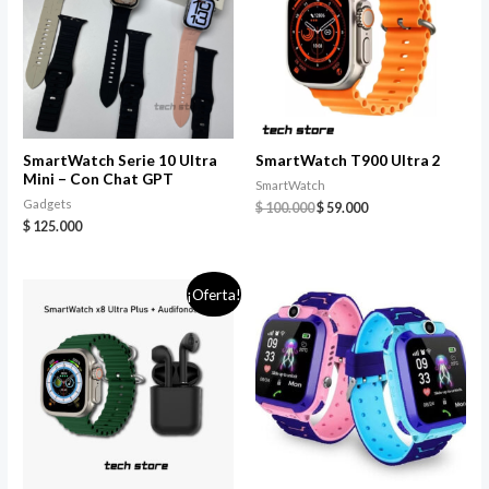
SmartWatch Serie 10 Ultra
SmartWatch T900 Ultra 2
Mini – Con Chat GPT
SmartWatch
Gadgets
$
100.000
$
59.000
$
125.000
¡Oferta!