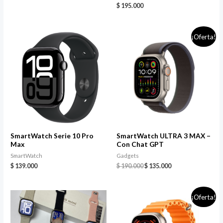
$
195.000
¡Oferta!
SmartWatch Serie 10 Pro
SmartWatch ULTRA 3 MAX –
Max
Con Chat GPT
SmartWatch
Gadgets
$
139.000
$
190.000
$
135.000
¡Oferta!