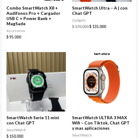
Combo SmartWatch X8 +
SmartWatch Ultra – A | con
Audifonos Pro + Cargador
Chat GPT
USB C + Power Bank +
Gadgets
MagSade
$
170.000
$
135.000
Accesorios
$
95.000
SmartWatch Serie 11 mini
SmartWatch ULTRA 3 MAX
con Chat GPT
Wifi – Con Tiktok, Chat GPT
y mas aplicaciones
SmartWatch
SmartWatch
$
150.000