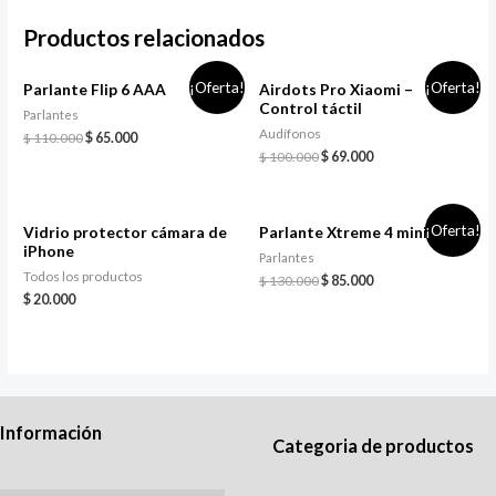
Productos relacionados
¡Oferta!
¡Oferta!
Parlante Flip 6 AAA
Airdots Pro Xiaomi –
Control táctil
Parlantes
Audífonos
$
110.000
$
65.000
$
100.000
$
69.000
¡Oferta!
Vidrio protector cámara de
Parlante Xtreme 4 mini
iPhone
Parlantes
Todos los productos
$
130.000
$
85.000
$
20.000
Información
Categoria de productos