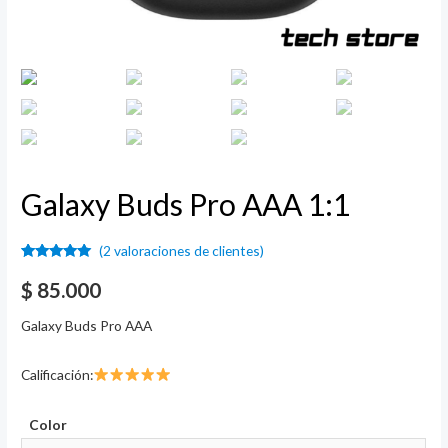
Galaxy Buds Pro AAA 1:1
(
2
valoraciones de clientes)
Valorado
2
5.00
sobre
$
85.000
5 basado
en
puntuaciones
Galaxy Buds Pro AAA
de clientes
Calificación:
Color