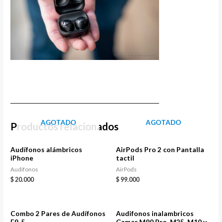
____________________________________________________________
AGOTADO
AGOTADO
Productos relacionados
Audífonos alámbricos
AirPods Pro 2 con Pantalla
iPhone
tactil
Audífonos
AirPods
$
20.000
$
99.000
Combo 2 Pares de Audífonos
Audifonos inalambricos
F9-5
Gamer M90 Pro, M25, M10 y