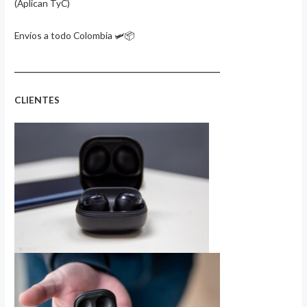
(Aplican TyC)
Envíos a todo Colombia 🛩️📦
____________________________________________________________
CLIENTES