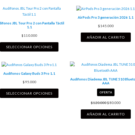
AirPods Pro 3 generación 2026 1.1
ífonos JBL Tour Pro 2 con Pantalla Táctil
$
145.000
1.1
$
110.000
AÑADIR AL CARRITO
SELECCIONAR OPCIONES
Audífonos Galaxy Buds 3 Pro 1.1
Audífonos Diadema JBL TUNE 510 Bluet
$
95.000
AAA
PRODUCTO
OFERTA
SELECCIONAR OPCIONES
REBAJADO
$
120.000
$
80.000
AÑADIR AL CARRITO