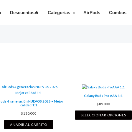
o
Descuentos🔥
Categorias
AirPods
Combos
Galaxy Buds Pro AAA 1:1
Pods 4 generación NUEVOS 2026 – Mejor
$
85.000
calidad 1:1
$
130.000
SELECCIONAR OPCIONES
AÑADIR AL CARRITO