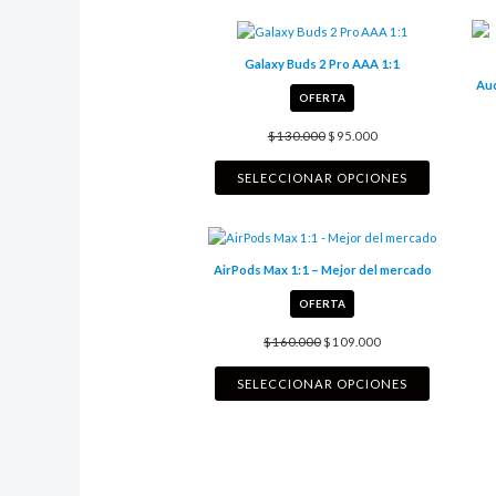
Galaxy Buds 2 Pro AAA 1:1
Aud
PRODUCTO
OFERTA
REBAJADO
$
130.000
$
95.000
SELECCIONAR OPCIONES
AirPods Max 1:1 – Mejor del mercado
PRODUCTO
OFERTA
REBAJADO
$
160.000
$
109.000
SELECCIONAR OPCIONES