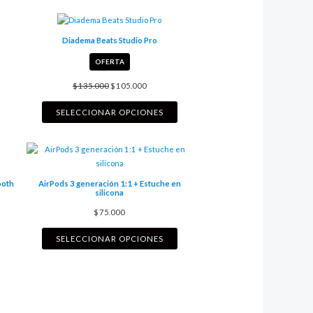
Diadema Beats Studio Pro
PRODUCTO
OFERTA
REBAJADO
$
135.000
$
105.000
SELECCIONAR OPCIONES
ooth
AirPods 3 generación 1:1 + Estuche en
silicona
$
75.000
SELECCIONAR OPCIONES