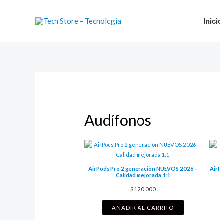
Ir
al
Inici
contenido
Audífonos
AirPods Pro 2 generación NUEVOS 2026 –
Air
Calidad mejorada 1:1
$
120.000
AÑADIR AL CARRITO