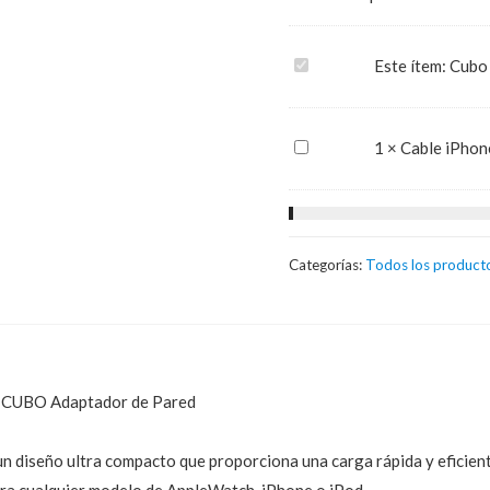
5W
USB
Cubo
Este ítem:
Cubo
cantidad
cargador
iPhone
Cable
1
×
Cable iPhon
5W
iPhone
USB
Lightning
a
Categorías:
USB
Todos los product
B CUBO Adaptador de Pared
n diseño ultra compacto que proporciona una carga rápida y eficiente