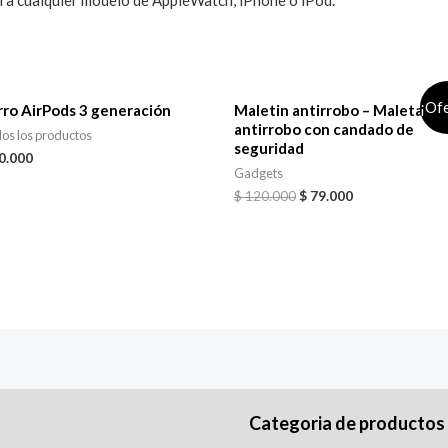
ara cualquier modelo de AppleWatch, iPhone o iPod.
¡Of
rro AirPods 3 generación
Maletin antirrobo – Maleta
antirrobo con candado de
os los productos
seguridad
0.000
Gadgets
$
120.000
$
79.000
Categoria de productos