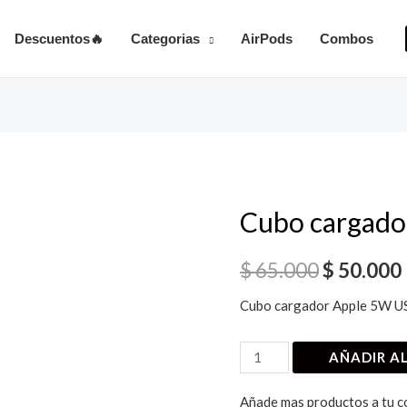
Descuentos🔥
Categorias
AirPods
Combos
Cubo cargado
$
65.000
$
50.000
Cubo cargador Apple 5W U
Cubo
AÑADIR A
cargador
iPhone
Añade mas productos a tu c