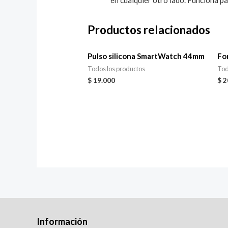
en cualquier otro lado. Funciona p
Productos relacionados
Pulso silicona SmartWatch 44mm
Fo
Todos los productos
Tod
$
19.000
$
2
Información